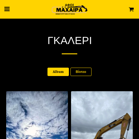
ΓΚΑΛΕΡΊ
Album
Βίντεο